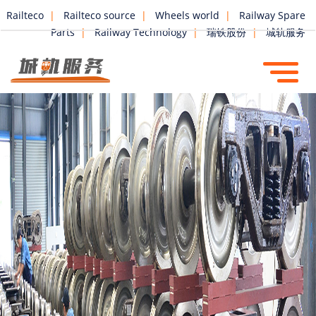
Railteco
|
Railteco source
|
Wheels world
|
Railway Spare
Parts
|
Railway Technology
|
瑞铁股份
|
城轨服务