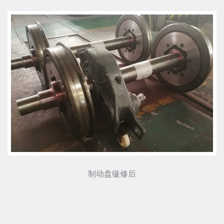
制动盘镟修后