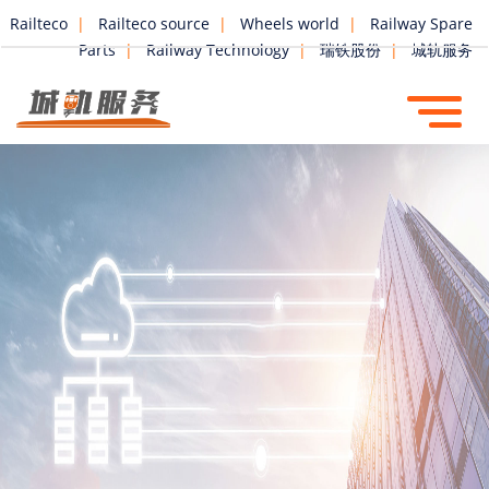
Railteco
|
Railteco source
|
Wheels world
|
Railway Spare
Parts
|
Railway Technology
|
瑞铁股份
|
城轨服务